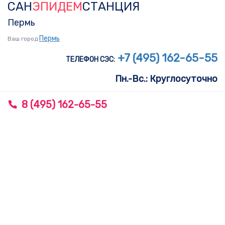
САН
ЭПИДЕМ
СТАНЦИЯ
Skip
Skip
links
to
Пермь
primary
Пермь
Ваш город
navigation
+7 (495) 162-65-55
ТЕЛЕФОН СЭС:
Skip
Пн.-Вс.: Круглосуточно
to
content
8 (495) 162-65-55
To
nav