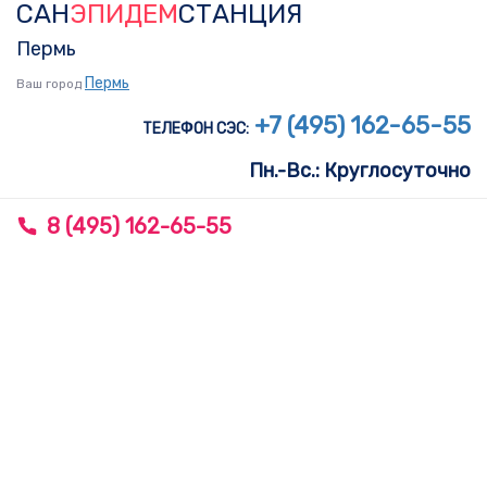
САН
ЭПИДЕМ
СТАНЦИЯ
Skip
Skip
links
to
Пермь
primary
Пермь
Ваш город
navigation
+7 (495) 162-65-55
ТЕЛЕФОН СЭС:
Skip
Пн.-Вс.: Круглосуточно
to
content
8 (495) 162-65-55
To
nav