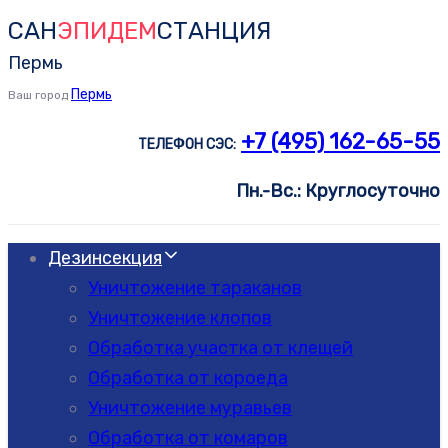
САН
ЭПИДЕМ
СТАНЦИЯ
Skip
Skip
links
to
Пермь
primary
Пермь
Ваш город
navigation
+7 (495) 162-65-55
ТЕЛЕФОН СЭС:
Skip
to
Пн.-Вс.: Круглосуточно
content
Дезинсекция
Уничтожение тараканов
Уничтожение клопов
Обработка участка от клещей
Обработка от короеда
Уничтожение муравьев
Обработка от комаров