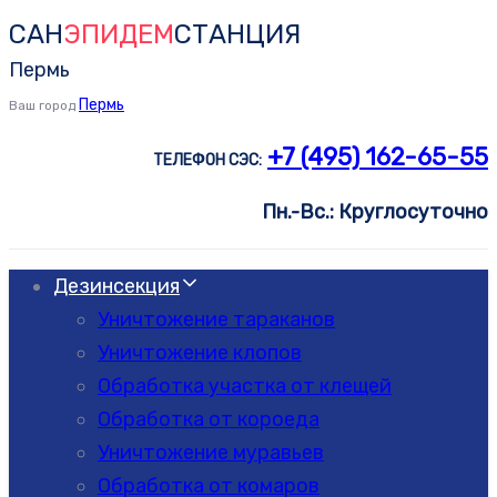
САН
ЭПИДЕМ
СТАНЦИЯ
Skip
Skip
links
to
Пермь
primary
Пермь
Ваш город
navigation
+7 (495) 162-65-55
ТЕЛЕФОН СЭС:
Skip
to
Пн.-Вс.: Круглосуточно
content
Дезинсекция
Уничтожение тараканов
Уничтожение клопов
Обработка участка от клещей
Обработка от короеда
Уничтожение муравьев
Обработка от комаров